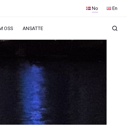
No
En
M OSS
ANSATTE