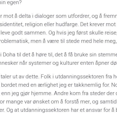
min egen?
ver mot å delta i dialoger som utfordrer, og å fre
nsidentitet, religion eller hudfarge. Det krever m
 leve godt sammen. Og hvis jeg først skulle reis
problematisk, men å være til stede med hele meg
 Doha til det å høre til, det å få bruke sin stemme,
nesker når systemer og kulturer enten åpner døre
er ut av dette. Folk i utdanningssektoren fra hele
på bordet med en ærlighet jeg er takknemlig for.
g enn jeg gjør hjemme. Andre kom fra steder der de
 for mange var ønsket om å forstå mer, og samtid
r. Og at utdanningssektoren har et ansvar for å b