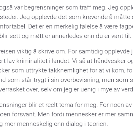
t også var begrensninger som traff meg. Jeg op
 steder. Jeg opplevde det som krevende å måtte 
fortabel. Det er en merkelig følelse å være fagp
ir sett og møtt er annerledes enn du er vant til.
isen viktig å skrive om. For samtidig opplevde 
t lav kriminalitet i landet. Vi så at håndvesker og
som uttrykte takknemlighet for at vi kom, for at 
nd som står trygt i sin overbevisning, men som 
 overrasket over, selv om jeg er uenig i mye av ver
nsninger blir et reelt tema for meg. For noen av
di uroen forsvant. Men fordi mennesker er mer sam
og mer menneskelig enn dialog i teorien.