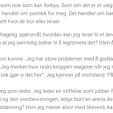
te som noe som kan forbys. Som om det er et valg
e handler om politikk for meg. Det handler om b
tt hvor de bor eller reiser.
ehagelig spørsmål; hvordan kan jeg reise til et l
ten at jeg samtidig bidrar til å legitimere det? Uten
 kvinne. Jeg har store problemer med å godta at
Jeg merker hvor raskt kroppen reagerer når jeg 
slik gjør vi det her”. Jeg kjenner på motstand. På
 som leder. Jeg leder en stiftelse som jobber f
og den overbevisningen, velge bort en arena de
i utdanning? Hvis jeg mener alvor med likeverd, ka