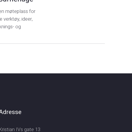
 en møteplass for
 verktøy, ideer,
sknings- og
Adresse
Kristian IVs gate 13