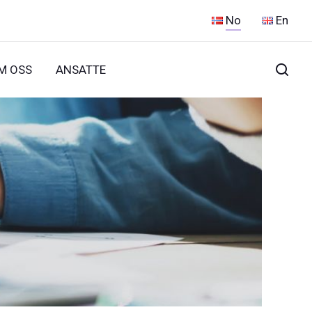
No
En
M OSS
ANSATTE